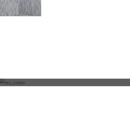
Interiorismo
Corporativo
→
corporativo.grunhaut.com