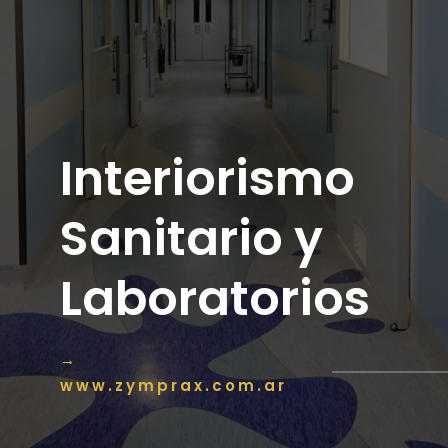
Distribución
Interiorismo
Mayorista
Sanitario y
de Pisos y
Laboratorios
Revestimientos
→
www.zymprax.com.ar
→
www.zymprax.com.ar