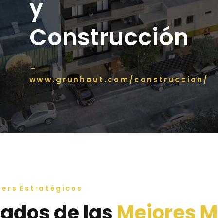
y
Construcción
→
www.grunhaut.com/construccion/
ners Estratégicos
iados de las
Mejores 