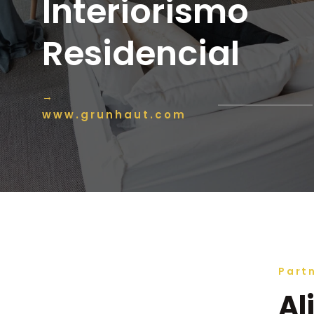
Interiorismo
Residencial
→
www.grunhaut.com
Part
Al